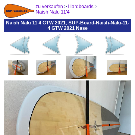
zu verkaufen
>
Hardboards
>
Naish Nalu 11'4
Naish Nalu 11'4 GTW 2021; SUP-Board-Naish-Nalu-11-
4 GTW 2021 Nase